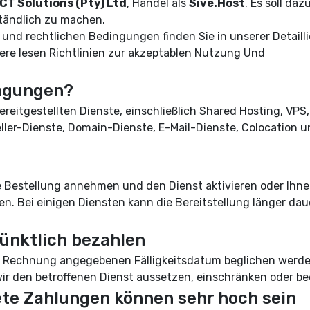
ICT Solutions (Pty) Ltd
, Handel als
Sive.Host
. Es soll daz
ständlich zu machen.
 und rechtlichen Bedingungen finden Sie in unserer
Detaill
sere lesen
Richtlinien zur akzeptablen Nutzung
Und
ingungen?
reitgestellten Dienste, einschließlich Shared Hosting, VPS,
eller-Dienste, Domain-Dienste, E-Mail-Dienste, Colocation 
hre Bestellung annehmen und den Dienst aktivieren oder Ihn
n. Bei einigen Diensten kann die Bereitstellung länger dau
ünktlich bezahlen
r Rechnung angegebenen Fälligkeitsdatum beglichen werde
wir den betroffenen Dienst aussetzen, einschränken oder b
ete Zahlungen können sehr hoch sein