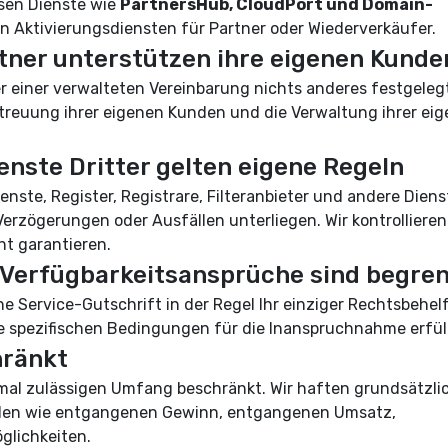
sen Dienste wie
PartnersHub, CloudPort und Domain-
n Aktivierungsdiensten für Partner oder Wiederverkäufer.
tner unterstützen ihre eigenen Kunde
 einer verwalteten Vereinbarung nichts anderes festgelegt 
etreuung ihrer eigenen Kunden und die Verwaltung ihrer ei
nste Dritter gelten eigene Regeln
te, Register, Registrare, Filteranbieter und andere Diens
erzögerungen oder Ausfällen unterliegen. Wir kontrollieren
ht garantieren.
 Verfügbarkeitsansprüche sind begre
ne Service-Gutschrift in der Regel Ihr einziger Rechtsbehel
e spezifischen Bedingungen für die Inanspruchnahme erfüll
hränkt
mal zulässigen Umfang beschränkt. Wir haften grundsätzli
häden wie entgangenen Gewinn, entgangenen Umsatz,
glichkeiten.