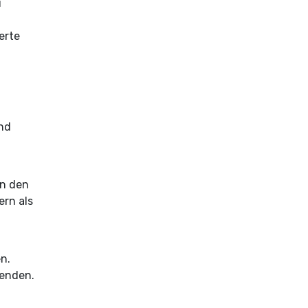
u
ierte
und
en den
ern als
n.
eenden.