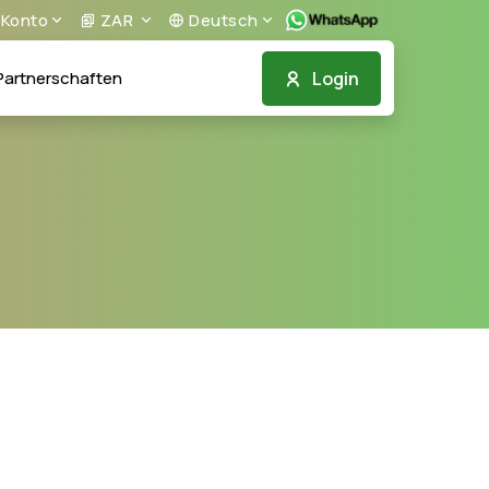
Konto
ZAR
Deutsch
Login
artnerschaften