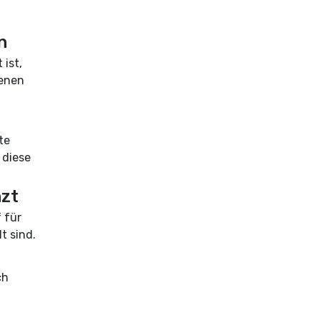
n
ist,
genen
te
 diese
nzt
f für
t sind.
ch