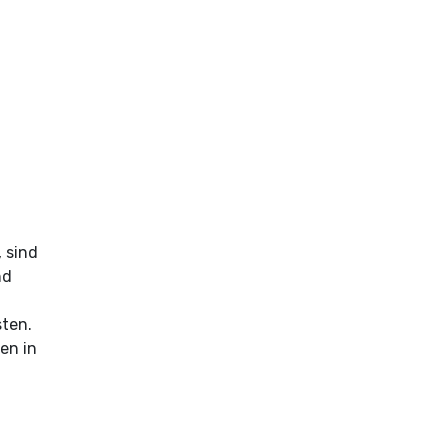
 sind
nd
ten.
en in