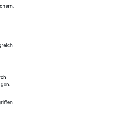
ichern.
greich
rch
igen.
riffen