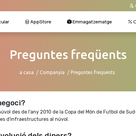
ular
AppStore
Emmagatzematge
C
Preguntes freqüents
a casa
Companyia
Preguntes freqüents
negoci?
 núvol des de l'any 2010 de la Copa del Món de Futbol de Sud
s d'infraestructures al núvol.
volució dels diners?