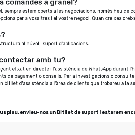
 a comandes a granel?
l, sempre estem oberts a les negociacions, només heu de co
opcions per a vosaltres i el vostre negoci. Quan creixes crei
s?
tructura al núvol i suport d'aplicacions.
 contactar amb tu?
t el xat en directe i l'assistència de WhatsApp durant l'ho
ants de pagament o consells. Per a investigacions o consult
 bitllet d'assistència a l'àrea de clients que trobareu a la 
 us plau, envieu-nos un
Bitllet de suport
i estarem enc