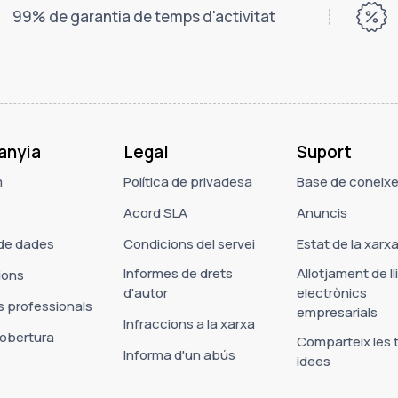
99% de garantia de temps d'activitat
anyia
Legal
Suport
m
Política de privadesa
Base de coneix
Acord SLA
Anuncis
de dades
Condicions del servei
Estat de la xarx
Informes de drets
Allotjament de ll
ions
d'autor
electrònics
s professionals
empresarials
Infraccions a la xarxa
'obertura
Comparteix les 
Informa d'un abús
idees