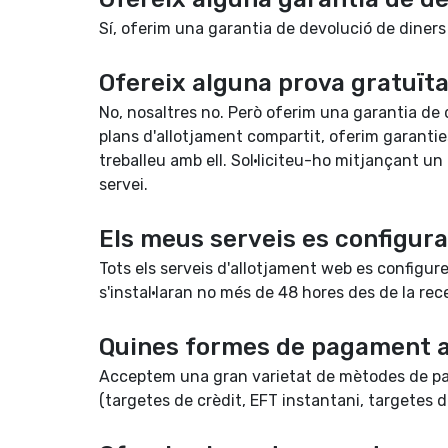
Sí, oferim una garantia de devolució de diners
Ofereix alguna prova gratuïta
No, nosaltres no. Però oferim una garantia de 
plans d'allotjament compartit, oferim garanti
treballeu amb ell. Sol·liciteu-ho mitjançant un
servei.
Els meus serveis es configu
Tots els serveis d'allotjament web es configur
s'instal·laran no més de 48 hores des de la re
Quines formes de pagament 
Acceptem una gran varietat de mètodes de paga
(targetes de crèdit, EFT instantani, targetes