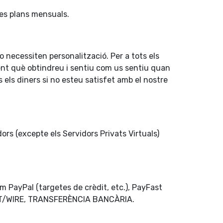
res plans mensuals.
 necessiten personalització. Per a tots els
ent què obtindreu i sentiu com us sentiu quan
s els diners si no esteu satisfet amb el nostre
rs (excepte els Servidors Privats Virtuals)
 PayPal (targetes de crèdit, etc.), PayFast
SWIFT/WIRE, TRANSFERÈNCIA BANCÀRIA.