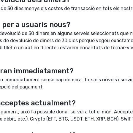
 de 30 dies menys els costos de transacció en tots els nost
 per a usuaris nous?
devolució de 30 diners en alguns serveis seleccionats que no
es de devolució de diners de 30 dies perquè vegeu exactam
 bitllet o un xat en directe i estarem encantats de tornar-vo
raran immediatament?
en immediatament sense cap demora. Tots els núvols i servido
cepció del pagament.
acceptes actualment?
ment, això fa possible donar servei a tot el món. Acceptem
 de dèbit, etc.), Crypto (EFT, BTC, USDT, ETH, XRP, BCH), 