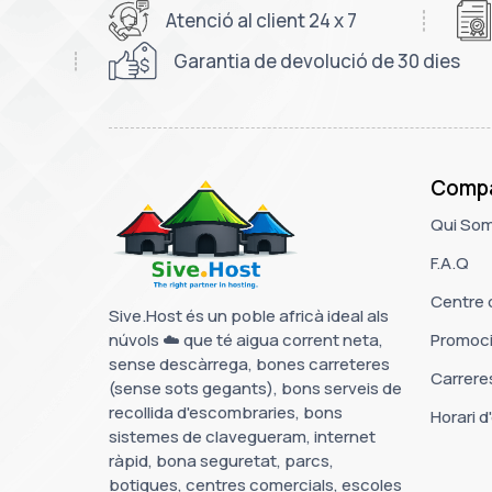
Atenció al client 24 x 7
Garantia de devolució de 30 dies
Comp
Qui So
F.A.Q
Centre 
Sive.Host és un poble africà ideal als
núvols ☁️ que té aigua corrent neta,
Promoc
sense descàrrega, bones carreteres
Carrere
(sense sots gegants), bons serveis de
recollida d'escombraries, bons
Horari d
sistemes de clavegueram, internet
ràpid, bona seguretat, parcs,
botigues, centres comercials, escoles