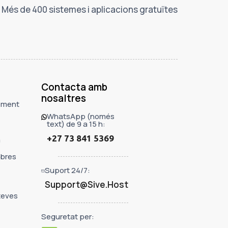
Més de 400 sistemes i aplicacions gratuïtes
Contacta amb
nosaltres
ement
WhatsApp (només
text) de 9 a 15 h:
+27 73 841 5369
a
ibres
Suport 24/7:
Support@Sive.Host
teves
Seguretat per: