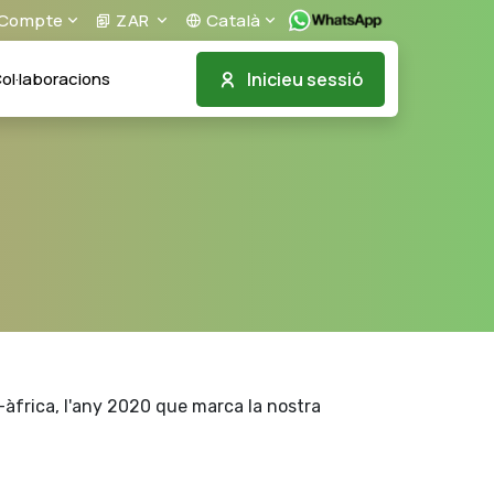
Compte
ZAR
Català
Inicieu sessió
ol·laboracions
-àfrica, l'any 2020 que marca la nostra