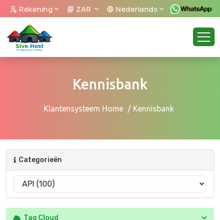
Rekening
ZAR
Nederlands
Kennisbank
Klantensysteem Home
Kennisbank
Categorieën
Tag Cloud