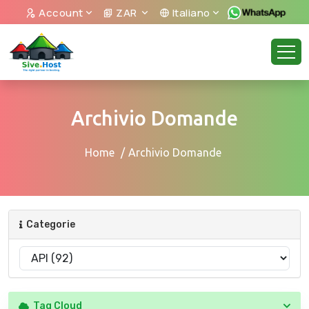
Account
ZAR
Italiano
Archivio Domande
Home
Archivio Domande
Categorie
Tag Cloud