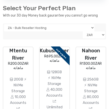
Select Your Perfect Plan
With our 30 day Money back gaurantee you cannot go wrong
محبوب ترین
Mtentu
Kubusi River
Nahoon
R695.00ZAR
River
River
ماهانه
R200.00ZAR
R1300.00ZAR
ماهانه
ماهانه
128GB
⚡ NVMe
20GB ⚡
256GB
Storage
NVMe
⚡ NVMe
40,000
Storage
Storage
Accounts
10,000
80,000
Accounts
Accounts
Unlimited