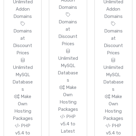
Addon
Unlimited
Unlimited
Domains
Addon
Addon
Domains
Domains
Domains
at
Domains
Domains
Discount
at
at
Prices
Discount
Discount
Prices
Prices
Unlimited
MySQL
Unlimited
Unlimited
Database
MySQL
MySQL
s
Database
Database
Make
s
s
Own
Make
Make
Hosting
Own
Own
Packages
Hosting
Hosting
PHP
Packages
Packages
v5.4 to
PHP
PHP
Latest
v5.4 to
v5.4 to