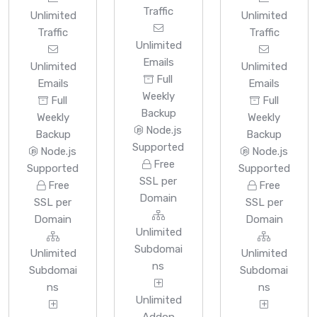
Traffic
Unlimited
Unlimited
Traffic
Traffic
Unlimited
Emails
Unlimited
Unlimited
Full
Emails
Emails
Weekly
Full
Full
Backup
Weekly
Weekly
Node.js
Backup
Backup
Supported
Node.js
Node.js
Free
Supported
Supported
SSL per
Free
Free
Domain
SSL per
SSL per
Domain
Domain
Unlimited
Subdomai
Unlimited
Unlimited
ns
Subdomai
Subdomai
ns
ns
Unlimited