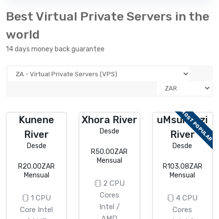
Best Virtual Private Servers in the
world
14 days money back guarantee
MOST POPULAR
Kunene
Xhora River
uMsunduzi
Desde
River
River
Desde
Desde
R50.00ZAR
Mensual
R20.00ZAR
R103.08ZAR
Mensual
Mensual
2 CPU
Cores
1 CPU
4 CPU
Intel /
Core Intel
Cores
AMD