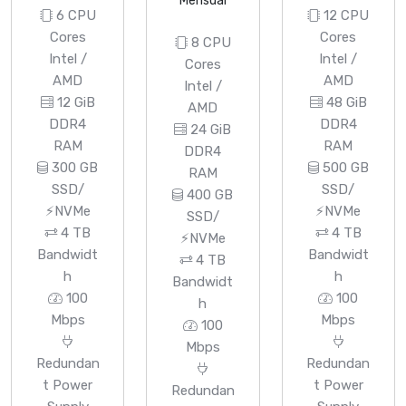
Mensual
6 CPU
12 CPU
Cores
Cores
8 CPU
Intel /
Intel /
Cores
AMD
AMD
Intel /
12 GiB
48 GiB
AMD
DDR4
DDR4
24 GiB
RAM
RAM
DDR4
300 GB
500 GB
RAM
SSD/
SSD/
400 GB
⚡NVMe
⚡NVMe
SSD/
4 TB
4 TB
⚡NVMe
Bandwidt
Bandwidt
4 TB
h
h
Bandwidt
100
100
h
Mbps
Mbps
100
Mbps
Redundan
Redundan
t Power
t Power
Redundan