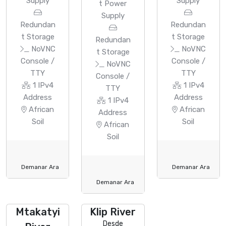
Supply
Supply
t Power
Supply
Redundan
Redundan
t Storage
t Storage
Redundan
NoVNC
NoVNC
t Storage
Console /
Console /
NoVNC
TTY
TTY
Console /
1 IPv4
1 IPv4
TTY
Address
Address
1 IPv4
African
African
Address
Soil
Soil
African
Soil
Demanar Ara
Demanar Ara
Demanar Ara
Mtakatyi
Klip River
Desde