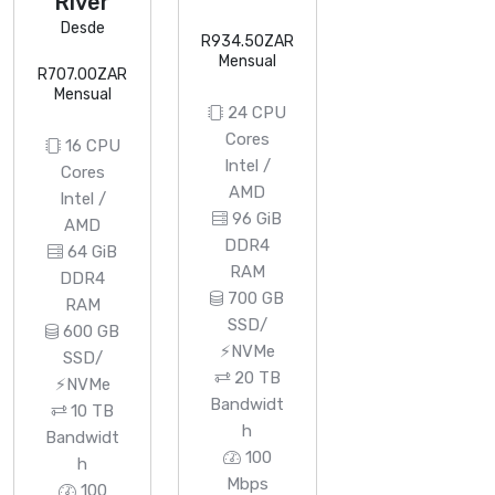
River
Desde
R934.50ZAR
Mensual
R707.00ZAR
Mensual
24 CPU
Cores
16 CPU
Intel /
Cores
AMD
Intel /
96 GiB
AMD
DDR4
64 GiB
RAM
DDR4
700 GB
RAM
SSD/
600 GB
⚡NVMe
SSD/
20 TB
⚡NVMe
Bandwidt
10 TB
h
Bandwidt
100
h
Mbps
100