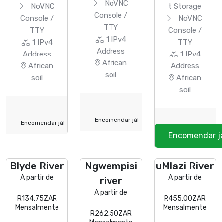
NoVNC
NoVNC
t Storage
Console /
Console /
NoVNC
TTY
TTY
Console /
1 IPv4
1 IPv4
TTY
Address
Address
1 IPv4
African
African
Address
soil
soil
African
soil
Encomendar já!
Encomendar já!
Encomendar j
Blyde River
Ngwempisi
uMlazi River
A partir de
A partir de
river
A partir de
R134.75ZAR
R455.00ZAR
Mensalmente
Mensalmente
R262.50ZAR