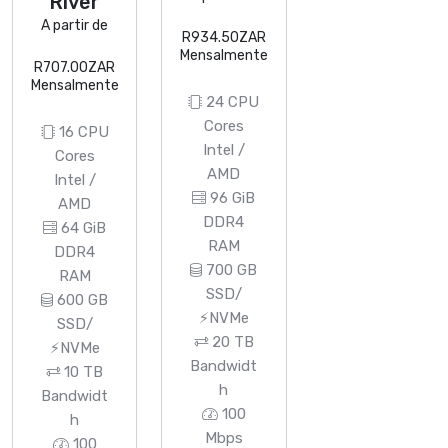
River
A partir de
R934.50ZAR
Mensalmente
R707.00ZAR
Mensalmente
24 CPU
Cores
16 CPU
Intel /
Cores
AMD
Intel /
96 GiB
AMD
DDR4
64 GiB
RAM
DDR4
700 GB
RAM
SSD/
600 GB
⚡NVMe
SSD/
20 TB
⚡NVMe
Bandwidt
10 TB
h
Bandwidt
100
h
Mbps
100