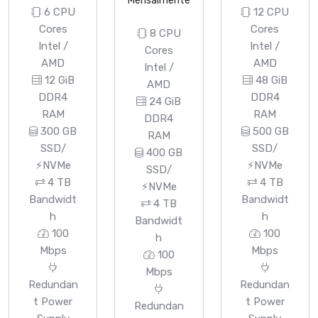
Mensalmente
6 CPU
12 CPU
Cores
Cores
8 CPU
Intel /
Intel /
Cores
AMD
AMD
Intel /
12 GiB
48 GiB
AMD
DDR4
DDR4
24 GiB
RAM
RAM
DDR4
300 GB
500 GB
RAM
SSD/
SSD/
400 GB
⚡NVMe
⚡NVMe
SSD/
4 TB
4 TB
⚡NVMe
Bandwidt
Bandwidt
4 TB
h
h
Bandwidt
100
100
h
Mbps
Mbps
100
Mbps
Redundan
Redundan
t Power
t Power
Redundan