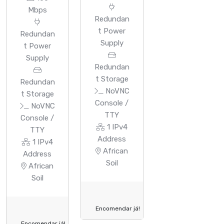
Mbps
Redundan
t Power
Redundan
Supply
t Power
Supply
Redundan
t Storage
Redundan
NoVNC
t Storage
Console /
NoVNC
TTY
Console /
1 IPv4
TTY
Address
1 IPv4
African
Address
Soil
African
Soil
Encomendar já!
Encomendar já!