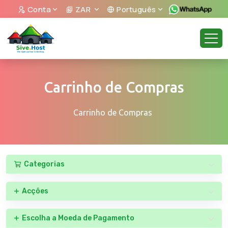
Conta
ZAR
Português
Carrinho de Compras
Carrinho de Compras
Categorias
Acções
Escolha a Moeda de Pagamento