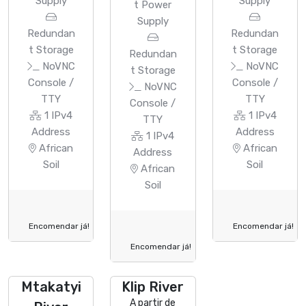
Supply
Supply
t Power
Supply
Redundan
Redundan
t Storage
t Storage
Redundan
NoVNC
NoVNC
t Storage
Console /
Console /
NoVNC
TTY
TTY
Console /
1 IPv4
1 IPv4
TTY
Address
Address
1 IPv4
African
African
Address
Soil
Soil
African
Soil
Encomendar já!
Encomendar já!
Encomendar já!
Mtakatyi
Klip River
A partir de