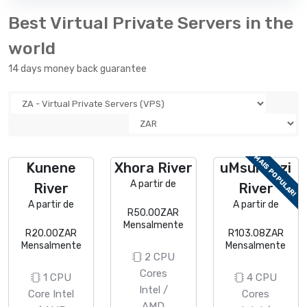
Best Virtual Private Servers in the
world
14 days money back guarantee
MAIS POPULAR!
Kunene
Xhora River
uMsunduzi
A partir de
River
River
A partir de
A partir de
R50.00ZAR
Mensalmente
R20.00ZAR
R103.08ZAR
Mensalmente
Mensalmente
2 CPU
Cores
1 CPU
4 CPU
Intel /
Core Intel
Cores
AMD