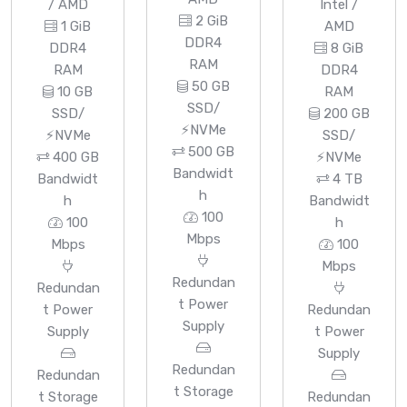
/ AMD
Intel /
2 GiB
1 GiB
AMD
DDR4
DDR4
8 GiB
RAM
RAM
DDR4
50 GB
10 GB
RAM
SSD/
SSD/
200 GB
⚡NVMe
⚡NVMe
SSD/
500 GB
400 GB
⚡NVMe
Bandwidt
Bandwidt
4 TB
h
h
Bandwidt
100
100
h
Mbps
Mbps
100
Mbps
Redundan
Redundan
t Power
t Power
Redundan
Supply
Supply
t Power
Supply
Redundan
Redundan
t Storage
t Storage
Redundan