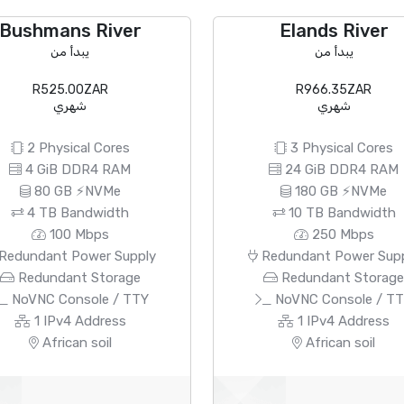
Bushmans River
Elands River
يبدأ من
يبدأ من
R525.00ZAR
R966.35ZAR
شهري
شهري
2 Physical Cores
3 Physical Cores
4 GiB DDR4 RAM
24 GiB DDR4 RAM
80 GB ⚡NVMe
180 GB ⚡NVMe
4 TB Bandwidth
10 TB Bandwidth
100 Mbps
250 Mbps
Redundant Power Supply
Redundant Power Sup
Redundant Storage
Redundant Storag
NoVNC Console / TTY
NoVNC Console / T
1 IPv4 Address
1 IPv4 Address
African soil
African soil