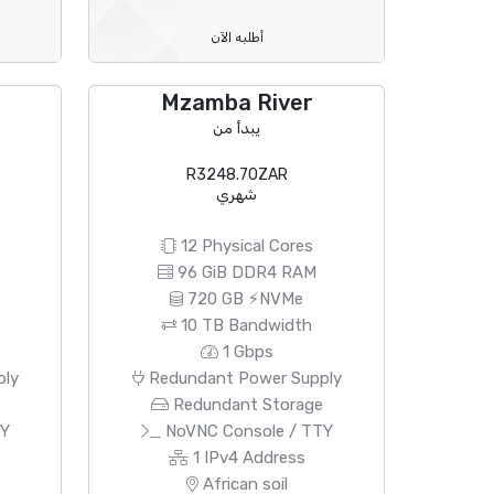
أطلبه الآن
Mzamba River
يبدأ من
R3248.70ZAR
شهري
12 Physical Cores
96 GiB DDR4 RAM
720 GB ⚡NVMe
10 TB Bandwidth
1 Gbps
ply
Redundant Power Supply
e
Redundant Storage
TY
NoVNC Console / TTY
1 IPv4 Address
African soil