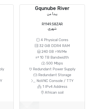
Gqunube River
يبدأ من
R1149.58ZAR
شهري
4 Physical Cores
32 GiB DDR4 RAM
240 GB ⚡NVMe
10 TB Bandwidth
500 Mbps
ply
Redundant Power Supply
e
Redundant Storage
TY
NoVNC Console / TTY
1 IPv4 Address
African soil