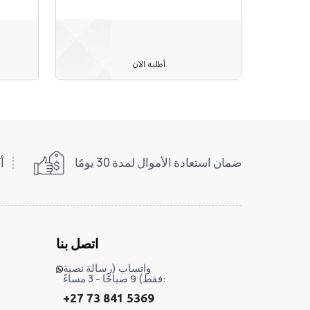
أطلبه الآن
ضمان استعادة الأموال لمدة 30 يومًا
أكث
اتصل بنا
واتساب (رسالة نصية
فقط) 9 صباحًا - 3 مساءً:
+27 73 841 5369