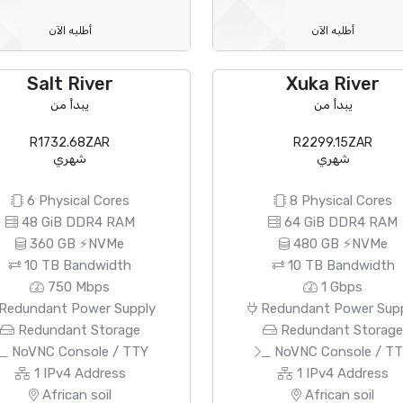
أطلبه الآن
أطلبه الآن
Salt River
Xuka River
يبدأ من
يبدأ من
R1732.68ZAR
R2299.15ZAR
شهري
شهري
6 Physical Cores
8 Physical Cores
48 GiB DDR4 RAM
64 GiB DDR4 RAM
360 GB ⚡NVMe
480 GB ⚡NVMe
10 TB Bandwidth
10 TB Bandwidth
750 Mbps
1 Gbps
Redundant Power Supply
Redundant Power Sup
Redundant Storage
Redundant Storag
NoVNC Console / TTY
NoVNC Console / T
1 IPv4 Address
1 IPv4 Address
African soil
African soil