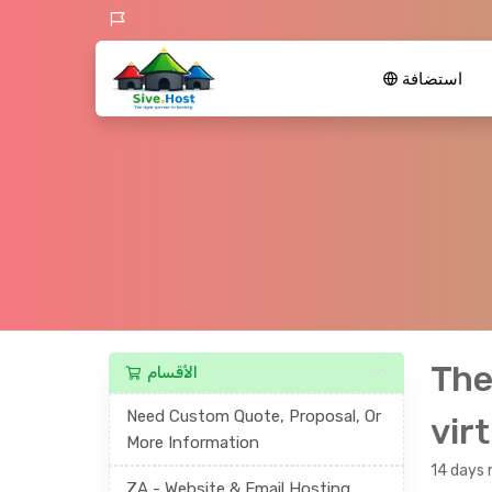
استضافة
The
الأقسام
Need Custom Quote, Proposal, Or
vir
More Information
14 days
ZA - Website & Email Hosting