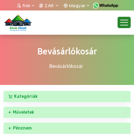
fiók
ZAR
Magyar
Bevásárlókosár
Bevásárlókosár
Kategóriák
Műveletek
Pénznem