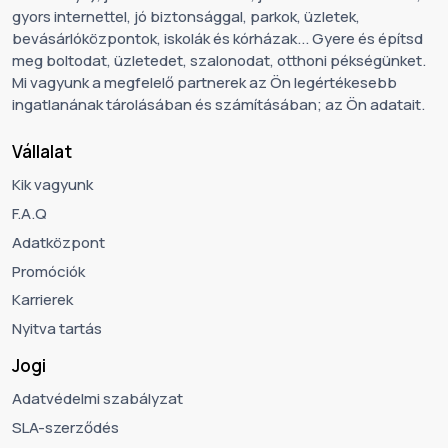
gyors internettel, jó biztonsággal, parkok, üzletek,
bevásárlóközpontok, iskolák és kórházak... Gyere és építsd
meg boltodat, üzletedet, szalonodat, otthoni pékségünket.
Mi vagyunk a megfelelő partnerek az Ön legértékesebb
ingatlanának tárolásában és számításában; az Ön adatait.
Vállalat
Kik vagyunk
F.A.Q
Adatközpont
Promóciók
Karrierek
Nyitva tartás
Jogi
Adatvédelmi szabályzat
SLA-szerződés