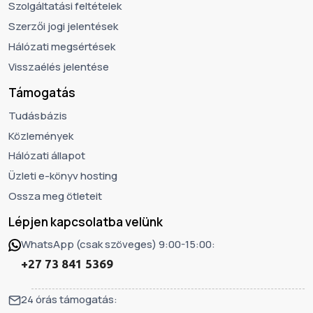
Szolgáltatási feltételek
Szerzői jogi jelentések
Hálózati megsértések
Visszaélés jelentése
Támogatás
Tudásbázis
Közlemények
Hálózati állapot
Üzleti e-könyv hosting
Ossza meg ötleteit
Lépjen kapcsolatba velünk
WhatsApp (csak szöveges) 9:00-15:00:
+27 73 841 5369
24 órás támogatás: