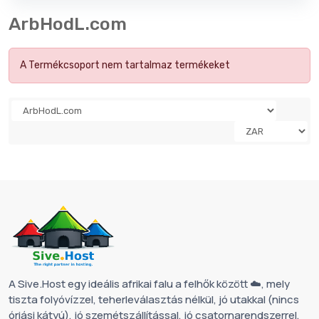
ArbHodL.com
A Termékcsoport nem tartalmaz termékeket
A Sive.Host egy ideális afrikai falu a felhők között ☁️, mely
tiszta folyóvízzel, teherleválasztás nélkül, jó utakkal (nincs
óriási kátyú), jó szemétszállítással, jó csatornarendszerrel,