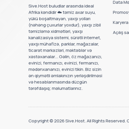
Data Mə
Sive.Host buludlar arasında ideal
Afrika kəndidir ☁️ təmiz axar suyu,
Promosy
yükü boşaltmayan, yaxşı yolları
Karyera
(nəhəng çuxurlar yoxdur), yaxşı zibil
təmizləmə xidmətləri, yaxşı
Açılış sa
kanalizasiya sistemi, sürətli internet,
yaxşı mühafizə, parklar, mağazalar,
ticarət mərkəzləri, məktəblər və
xəstəxanalar... Gəlin, öz mağazanızı,
evinizi, fermanızı, evinizi, fermanızı,
mədənxananızı, evinizi tikin. Biz sizin
ən qiymətli əmlakınızın yerləşdirilməsi
və hesablanmasında düzgün
tərəfdaşıq; məlumatlarınız.
Copyright © 2026 Sive.Host. All Rights Reserved.