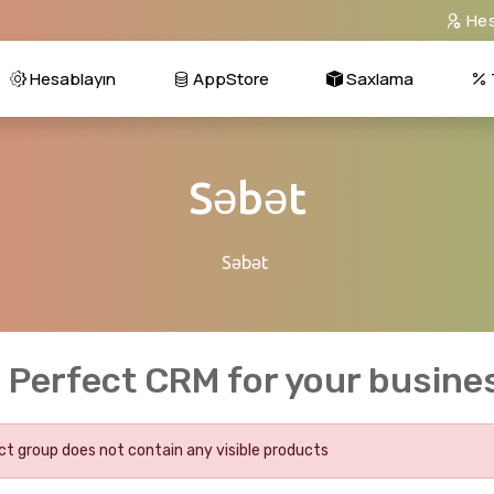
He
Hesablayın
AppStore
Saxlama
Səbət
Səbət
 Perfect CRM for your busine
t group does not contain any visible products