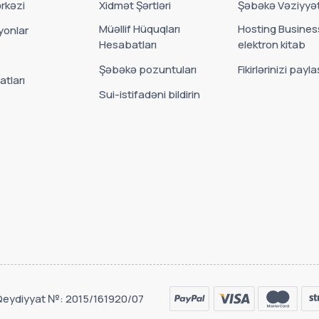
rkəzi
Xidmət Şərtləri
Şəbəkə Vəziyyət
Müəllif Hüquqları
Hosting Busines
onlar
Hesabatları
elektron kitab
Şəbəkə pozuntuları
Fikirlərinizi payla
atları
Sui-istifadəni bildirin
 Qeydiyyat №: 2015/161920/07