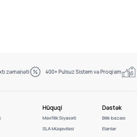
xtı zəmanəti
400+ Pulsuz Sistem və Proqram
Hüquqi
Dəstək
k
Məxfilik Siyasəti
Bilik bazası
SLA Müqaviləsi
Elanlar