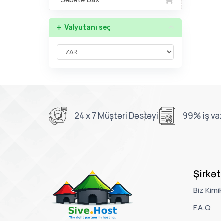
Səbətə bax
Valyutanı seç
24 x 7 Müştəri Dəstəyi
99% iş va
Şirkət
Biz Kimi
F.A.Q