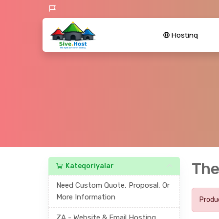
Hostinq
The
Kateqoriyalar
Need Custom Quote, Proposal, Or
More Information
Produc
ZA - Website & Email Hosting