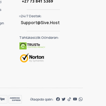
+27 73 841 5369
i
s
24/7 Dəstək:
Support@Sive.Host
şın
Təhlükəsizlik Göndərən:
Əlaqədə qalın: