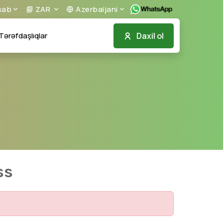
sab
ZAR
Azerbaijani
Daxil ol
Tərəfdaşlıqlar
ss