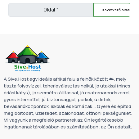
Következő oldal
A Sive.Host egy ideális afrikai falu a felhők között ☁️, mely
tiszta folyóvízzel, teherleválasztás nélkül, jó utakkal (nincs
óriási kátyú), jó szemétszállítással, jó csatornarendszerrel,
gyors internettel, jó biztonsággal, parkok, üzletek,
bevásárlóközpontok, iskolák és kórházak... Gyere és építsd
meg boltodat, üzletedet, szalonodat, otthoni pékségünket.
Mi vagyunk a megfelelő partnerek az Ön legértékesebb
ingatlanának tárolásában és számításában; az Ön adatait.