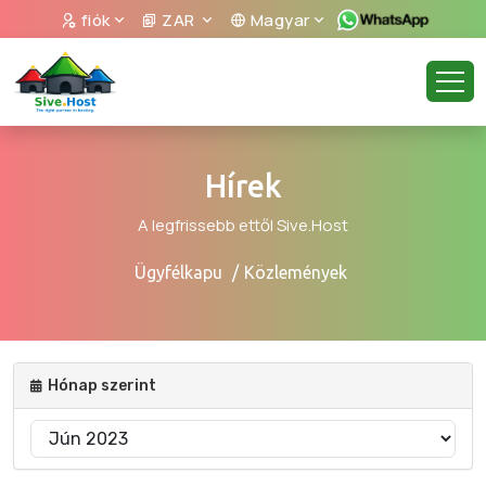
fiók
ZAR
Magyar
Hírek
A legfrissebb ettől Sive.Host
Ügyfélkapu
Közlemények
Hónap szerint