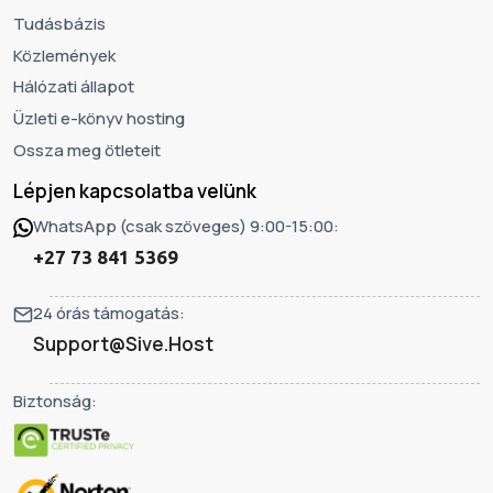
Tudásbázis
Közlemények
Hálózati állapot
Üzleti e-könyv hosting
Ossza meg ötleteit
Lépjen kapcsolatba velünk
WhatsApp (csak szöveges) 9:00-15:00:
+27 73 841 5369
24 órás támogatás:
Support@Sive.Host
Biztonság: