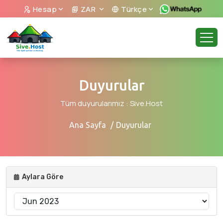
Hesap
ZAR
Türkçe
Duyurular
Tüm duyurularımız : Sive.Host
Ana Sayfa
Duyurular
Aylara Göre