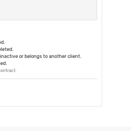
ed.
eleted.
s inactive or belongs to another client.
ted.
contract.