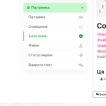
        "data": "Panel- or action-specific response"

    }

Підтримка
}
Підтримка
Co
Сповіщення
Unaut
База знань
Inval
Файли
Unabl
Missi
Статус мережі
SHAPI
Відкрити тікет
Ця 
Т
Back