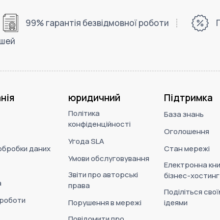
99% гарантія безвідмовної роботи
ошей
нія
юридичний
Підтримка
Політика
База знань
конфіденційності
Оголошення
Угода SLA
обробки даних
Стан мережі
Умови обслуговування
Електронна кни
Звіти про авторські
бізнес-хостинг
а
права
Поділіться свої
 роботи
Порушення в мережі
ідеями
Повідомити про