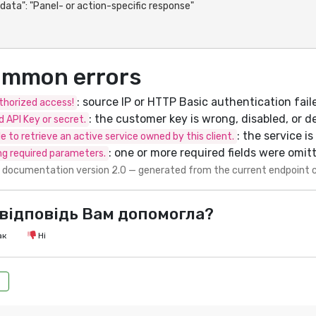
mmon errors
: source IP or HTTP Basic authentication fail
horized access!
: the customer key is wrong, disabled, or d
id API Key or secret.
: the service i
e to retrieve an active service owned by this client.
: one or more required fields were omit
ng required parameters.
 documentation version 2.0 — generated from the current endpoint 
відповідь Вам допомогла?
ак
Ні