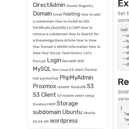
Ex
DirectAdmin
Docker Registry
Domain
Set t
hosting
Email
How to add
contr
a subdomain
How to Install an SSL
Certificate (AutoSSL) in CWP
How to
curl
remove a subdomain
How to Search for
  --user "${SHAPI_HTTP_USER}:${SHAPI_HTTP_PASSWORD}" \

a Knowledge Base Article
How to View
  --header 'Accept: application/json' \

  --data-urlencode "action=accQuota" \

Your Domain’s WHOIS Information
How to
  --data-urlencode "api_key=${SHAPI_API_KEY}" \

View Your Server Task History
Let’s
  --data-urlencode "api_secret=${SHAPI_API_SECRET}" \

Login
Encrypt
MariaDB
MCP
  -
MySQL
Non Linux S3 client
Partner
PhpMyAdmin
hub
partnerhub
Re
Proxmox
S3
reseller
RocksDB
SHAP
S3 Client
S3 mobile client
setup
versi
Storage
SiveHost MCP
{

subdomain
Ubuntu
Ubuntu
    "result": "success",

wordpress
    "message": {

24.04
VM
        "action": "accQuota",
