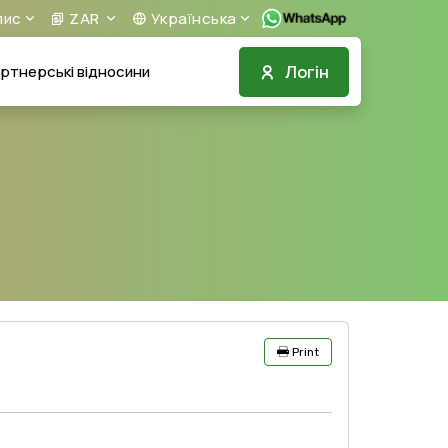
пис
ZAR
Українська
Логін
ртнерські відносини
Print