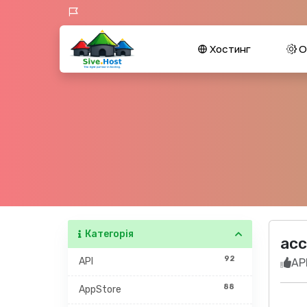
Хостинг
О
Категорія
acc
92
API
API
88
AppStore