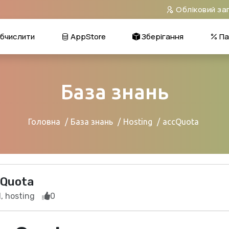
Обліковий за
бчислити
AppStore
Зберігання
Па
База знань
Головна
База знань
Hosting
accQuota
Quota
, hosting
0