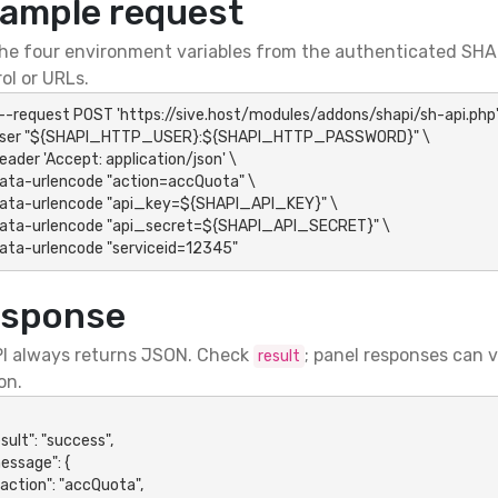
ample request
he four environment variables from the authenticated SHAP
ol or URLs.
 --request POST 'https://sive.host/modules/addons/shapi/sh-api.php' 
-data-urlencode "serviceid=12345"
sponse
I always returns JSON. Check
; panel responses can 
result
on.