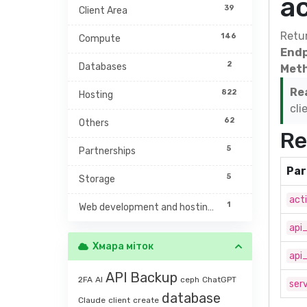
a
39
Client Area
Retur
146
Compute
Endp
2
Databases
Meth
Re
822
Hosting
cli
62
Others
Re
5
Partnerships
Par
5
Storage
act
1
Web development and hosting management
api
Хмара міток
api
API
Backup
2FA
AI
ceph
ChatGPT
serv
database
Claude
client
create