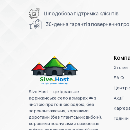
Цілодобова підтримка клієнтів
30-денна гарантія повернення гр
Компа
Хто ми
F.A.Q
Центр 
Sive.Host — це ідеальне
африканське село в хмарах ☁️ з
Акції
чистою проточною водою, без
Кар'єр
перевантаження, хорошими
дорогами (без гігантських вибоїн),
Години
хорошими послугами з вивезення
сміття, хорошою каналізаційною