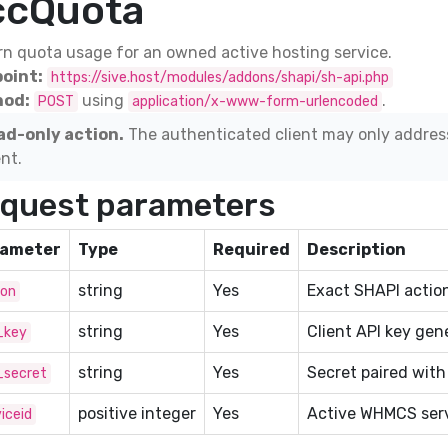
ccQuota
n quota usage for an owned active hosting service.
oint:
https://sive.host/modules/addons/shapi/sh-api.php
od:
using
.
POST
application/x-www-form-urlencoded
ad-only action.
The authenticated client may only addres
ent.
quest parameters
ameter
Type
Required
Description
string
Yes
Exact SHAPI action
ion
string
Yes
Client API key gen
_key
string
Yes
Secret paired with
_secret
positive integer
Yes
Active WHMCS serv
iceid