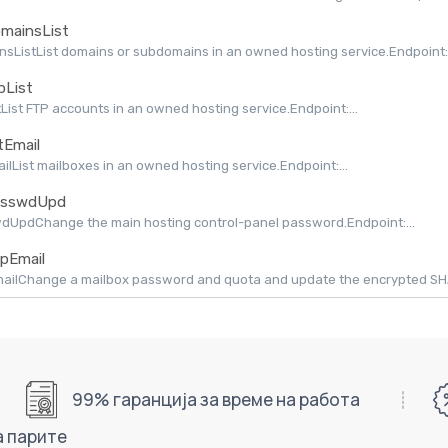
mainsList
sListList domains or subdomains in an owned hosting service.Endpoint:.
pList
tList FTP accounts in an owned hosting service.Endpoint:...
tEmail
ailList mailboxes in an owned hosting service.Endpoint:...
sswdUpd
dUpdChange the main hosting control-panel password.Endpoint:...
pEmail
ilChange a mailbox password and quota and update the encrypted SHAPI
99% гаранција за време на работа
а парите