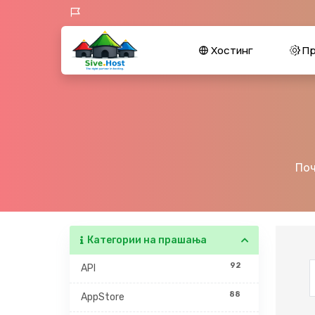
Хостинг
Пр
Поч
Категории на прашања
92
API
88
AppStore