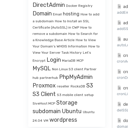
DirectAdmin
Docker Registry
ad
Domain
addEma
hosting
Email
How to add
a subdomain
How to Install an SSL
ad
Certificate (AutoSSL) in CWP
How to
addSSL
remove a subdomain
How to Search for
au
a Knowledge Base Article
How to View
autoLo
Your Domain’s WHOIS Information
How to
View Your Server Task History
Let’s
cr
Login
Encrypt
MariaDB
MCP
cronAd
MySQL
Non Linux S3 client
Partner
cr
PhpMyAdmin
cronDe
hub
partnerhub
Proxmox
S3
reseller
RocksDB
cr
S3 Client
cronLi
S3 mobile client
setup
Storage
SiveHost MCP
de
subdomain
Ubuntu
delSSL
Ubuntu
wordpress
do
24.04
VM
domai