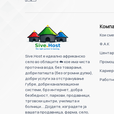
Компа
Кои сме
Ф.А.К
Центар
Sive.Host е идеално африканско
село во облаците ☁️ кое има чиста
Промоц
проточна вода, без товарање,
Кариер
добри патишта (без огромни дупки),
добри услуги за отстранување
Работн
ѓубре, добри канализациони
системи, брз интернет, добра
безбедност, паркови, продавници,
трговски центри, училишта и
болници... Дојдете, изградете ја
вашата продавница, фарма, село,