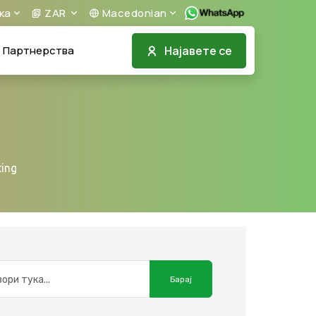
ка
ZAR
Macedonian
Најавете се
Партнерства
ing