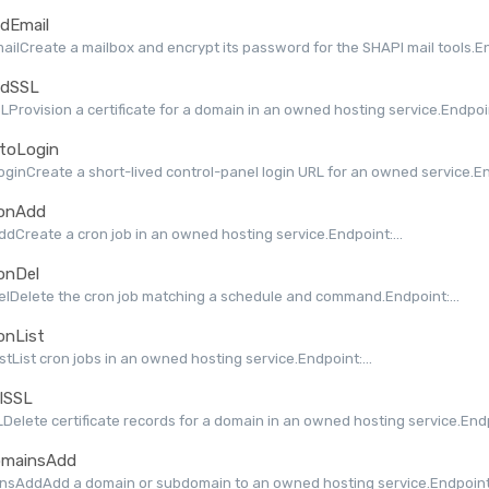
dEmail
ilCreate a mailbox and encrypt its password for the SHAPI mail tools.End
dSSL
Provision a certificate for a domain in an owned hosting service.Endpoint
toLogin
ginCreate a short-lived control-panel login URL for an owned service.End
onAdd
dCreate a cron job in an owned hosting service.Endpoint:...
onDel
lDelete the cron job matching a schedule and command.Endpoint:...
onList
stList cron jobs in an owned hosting service.Endpoint:...
lSSL
Delete certificate records for a domain in an owned hosting service.Endpo
mainsAdd
nsAddAdd a domain or subdomain to an owned hosting service.Endpoint: