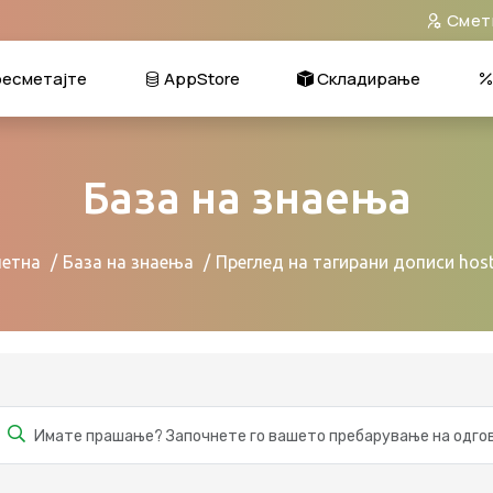
Смет
есметајте
AppStore
Складирање
База на знаења
етна
База на знаења
Преглед на тагирани дописи host