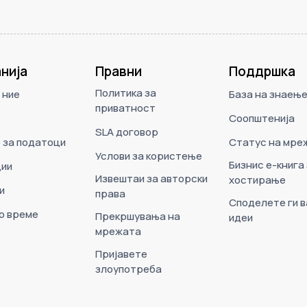
нија
Правни
Поддршка
Политика за
 ние
База на знаењ
приватност
Соопштенија
SLA договор
 за податоци
Статус на мре
Услови за користење
Бизнис е-книга
ии
Извештаи за авторски
хостирање
и
права
Споделете ги 
о време
Прекршувања на
идеи
мрежата
Пријавете
злоупотреба