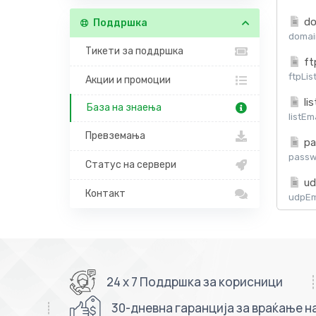
do
Поддршка
domain
Тикети за поддршка
ft
ftpLis
Акции и промоции
lis
База на знаења
listEm
Превземања
pa
passw
Статус на сервери
ud
Контакт
udpEma
24 x 7 Поддршка за корисници
30-дневна гаранција за враќање н