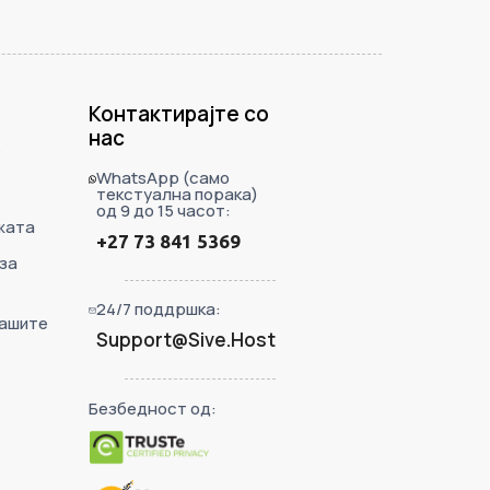
Контактирајте со
нас
е
WhatsApp (само
текстуална порака)
од 9 до 15 часот:
жата
+27 73 841 5369
 за
24/7 поддршка:
вашите
Support@Sive.Host
Безбедност од: