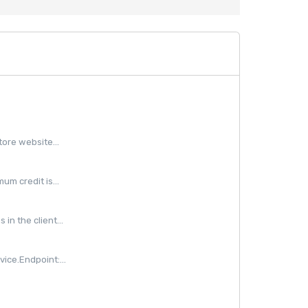
ore website...
m credit is...
in the client...
ice.Endpoint:...