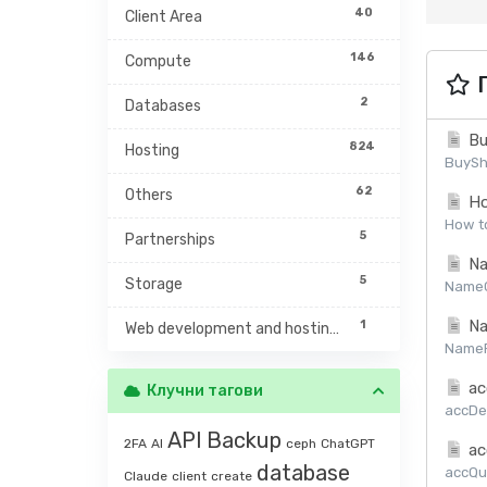
40
Client Area
146
Compute
П
2
Databases
Bu
824
Hosting
BuySh
62
Others
Ho
How to
5
Partnerships
Na
5
Storage
NameCh
Na
1
Web development and hosting management
NamePr
ac
Клучни тагови
accDet
API
Backup
2FA
AI
ceph
ChatGPT
ac
database
accQuo
Claude
client
create