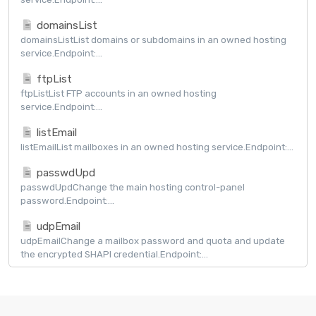
domainsList
domainsListList domains or subdomains in an owned hosting
service.Endpoint:...
ftpList
ftpListList FTP accounts in an owned hosting
service.Endpoint:...
listEmail
listEmailList mailboxes in an owned hosting service.Endpoint:...
passwdUpd
passwdUpdChange the main hosting control-panel
password.Endpoint:...
udpEmail
udpEmailChange a mailbox password and quota and update
the encrypted SHAPI credential.Endpoint:...